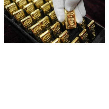
Фото: ӨзА
季度报告显示，哈萨克斯坦国家银行黄金储备增加了15吨。
波兰是2026年第二季度最大的黄金买家。该国在2026年第
二季度增加了51吨黄金储备。
中国购买了33吨黄金，乌兹别克斯坦购买了16吨，哈萨克
斯坦购买了15吨。约旦和捷克共和国的中央银行也分别增加
了6吨黄金储备。
全球各国央行在第二季度共购买了约289吨黄金，比2025年