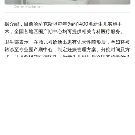
Фото: Kazinform
据介绍，目前哈萨克斯坦每年为约1400名新生儿实施手
术，全国各地区围产期中心均可提供相关专科医疗服务。
卫生部表示，在胎儿被诊断出患有先天性畸形后，孕妇将被
转诊至专业围产期中心，制定妊娠管理方案、分娩时间及方
式，并提前组建医疗团队，为新生儿出生后立即实施救治做
好准备。
目前，现代产前诊断技术可在孕18至20周发现多种先天性
疾病，为新生儿出生后尽早接受手术治疗创造条件。
自2025年8月起，哈萨克斯坦实施“Аналар саулығы”（母
亲健康）孕前健康计划，目前项目覆盖率已达54%，女性
可免费接受10项基础检查。
自2024年以来，全国胎儿保护中心设立“一日诊疗门诊”，
使产前筛查覆盖率提高10%，先天性疾病检出率提高12%，
儿童残疾率下降8%。