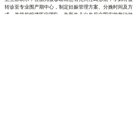
转诊至专业围产期中心，制定妊娠管理方案、分娩时间及方
式，并提前组建医疗团队，为新生儿出生后立即实施救治做
好准备。
目前，现代产前诊断技术可在孕18至20周发现多种先天性
疾病，为新生儿出生后尽早接受手术治疗创造条件。
自2025年8月起，哈萨克斯坦实施“Аналар саулығы”（母
亲健康）孕前健康计划，目前项目覆盖率已达54%，女性
可免费接受10项基础检查。
自2024年以来，全国胎儿保护中心设立“一日诊疗门诊”，
使产前筛查覆盖率提高10%，先天性疾病检出率提高12%，
儿童残疾率下降8%。
哈萨克斯坦还积极发展胎儿外科技术，在阿斯塔纳和阿拉木
图专业医疗中心开展部分胎儿宫内手术，目前已完成39例
相关手术。
目前，全国约三分之一的新生儿手术采用微创方式实施。自
2022年以来，哈萨克斯坦还开始应用体外膜肺氧合技术救