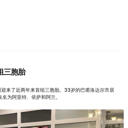
组三胞胎
州迎来了近两年来首组三胞胎。33岁的巴甫洛达尔市居
取名为阿亚特、依萨和阿兰。