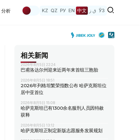
KZ
QZ
РУ
EN
中文
ق ز
ЎЗ
分析
相关新闻
2026年8月5日 22:24
巴甫洛达尔州迎来近两年来首组三胞胎
2026年8月5日 18:51
2026年列格坦繁荣指数公布 哈萨克斯坦位
居中亚首位
2026年8月5日 15:08
哈萨克斯坦已有1300余名服刑人员因特赦
获释
2026年8月5日 13:12
哈萨克斯坦正制定新版志愿服务发展规划