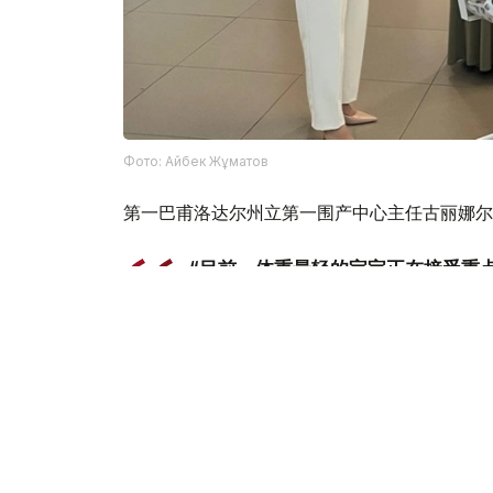
Фото: Айбек Жұматов
第一巴甫洛达尔州立第一围产中心主任古丽娜尔
“目前，体重最轻的宝宝正在接受重
一些体重，并能够熟练自主吮吸后，
对于卡泽涅娃而言，这是她第二次怀孕。她的大
孕育并出生的。
“当我得知自己怀的是三胞胎时，起
是一件难以置信的事情。”玛迪娜欣