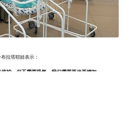
·布拉塔耶娃表示：
点监护，但不需要吸氧。我们需要等他再增加
再将他交给母亲。”
女儿今年已经12岁。此次三胞胎是通过辅助生殖技术成功
初甚至不敢相信医生的话。这对我们家来说真
喜地说道。