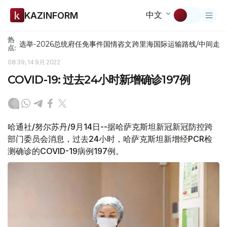
中文
KAZINFORM
热
选举-2026
总统府
任免
事件
国情咨文
跨里海国际运输路线/中间走
点:
08:39, 14 9月 2022
COVID-19: 过去24小时新增确诊197例
哈通社/努尔苏丹/9月14日--据哈萨克斯坦新冠新冠防控跨
部门委员会消息，过去24小时，哈萨克斯坦新增经PCR检
测确诊的COVID-19病例197例。