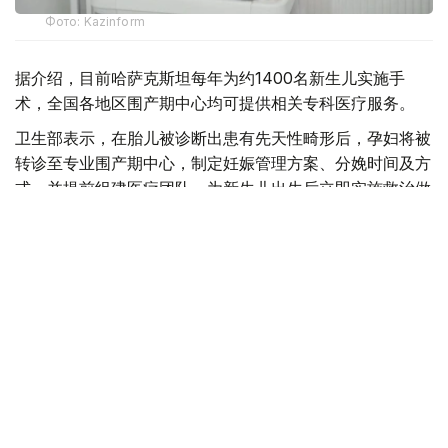
Фото: Kazinform
据介绍，目前哈萨克斯坦每年为约1400名新生儿实施手
术，全国各地区围产期中心均可提供相关专科医疗服务。
卫生部表示，在胎儿被诊断出患有先天性畸形后，孕妇将被
转诊至专业围产期中心，制定妊娠管理方案、分娩时间及方
式，并提前组建医疗团队，为新生儿出生后立即实施救治做
好准备。
目前，现代产前诊断技术可在孕18至20周发现多种先天性
疾病，为新生儿出生后尽早接受手术治疗创造条件。
自2025年8月起，哈萨克斯坦实施“Аналар саулығы”（母
亲健康）孕前健康计划，目前项目覆盖率已达54%，女性
可免费接受10项基础检查。
自2024年以来，全国胎儿保护中心设立“一日诊疗门诊”，
使产前筛查覆盖率提高10%，先天性疾病检出率提高12%，
儿童残疾率下降8%。