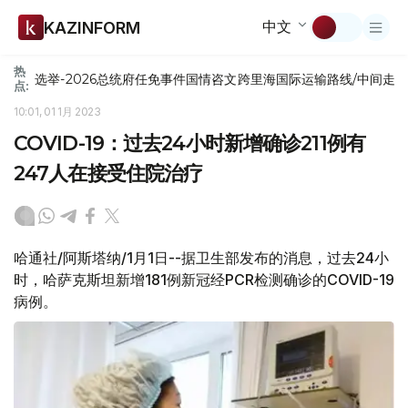
中文
KAZINFORM
热
选举-2026
总统府
任免
事件
国情咨文
跨里海国际运输路线/中间走
点:
10:01, 01 1月 2023
COVID-19：过去24小时新增确诊211例有
247人在接受住院治疗
哈通社/阿斯塔纳/1月1日--据卫生部发布的消息，过去24小
时，哈萨克斯坦新增181例新冠经PCR检测确诊的COVID-19
病例。