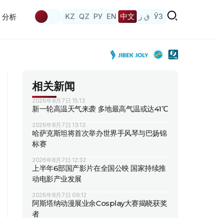
KZ
QZ
РУ
EN
中文
ق ز
ЎЗ
分析
相关新闻
2026年8月7日 15:13
新一轮高温天气来袭 多地最高气温或达41℃
2026年8月7日 13:13
哈萨克斯坦将首次举办世界手风琴与巴扬锦
标赛
2026年8月7日 12:32
上半年6部国产影片在全国公映 国家持续推
动电影产业发展
2026年8月7日 09:12
阿斯塔纳动漫展业余Cosplay大赛揭晓获奖
者