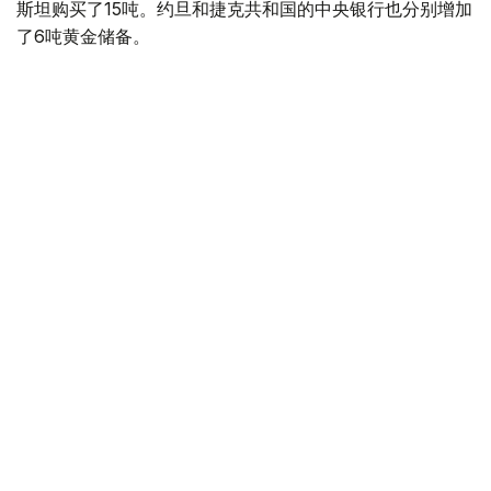
斯坦购买了15吨。约旦和捷克共和国的中央银行也分别增加
了6吨黄金储备。
全球各国央行在第二季度共购买了约289吨黄金，比2025年
同期增长了62%。去年同期，黄金购买量约为178吨。
世界黄金协会称，黄金需求的增长受到地缘政治不确定性、
本季度贵金属价格下跌，以及各国寻求国际储备多元化等因
素的影响。
根据该协会进行的一项调查，89%的央行行长预计未来一
年全球黄金储备量将会增加。45%的受访者表示，他们的
国家计划增加黄金储备。
黄金储备
哈萨克斯坦
经济
央行
金融
木合塔尔 哈力木拉
编译