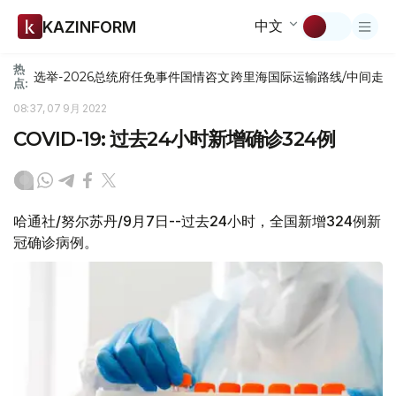
中文
KAZINFORM
热
选举-2026
总统府
任免
事件
国情咨文
跨里海国际运输路线/中间走
点:
08:37, 07 9月 2022
COVID-19: 过去24小时新增确诊324例
哈通社/努尔苏丹/9月7日--过去24小时，全国新增324例新
冠确诊病例。