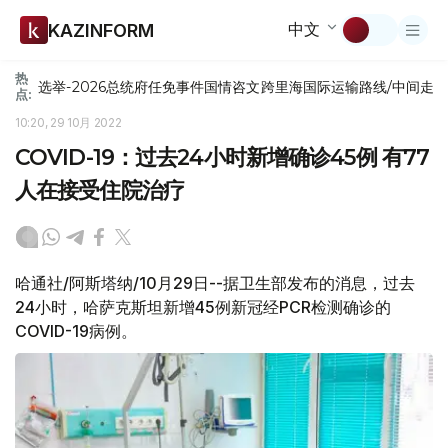
中文
KAZINFORM
热
选举-2026
总统府
任免
事件
国情咨文
跨里海国际运输路线/中间走
点:
10:20, 29 10月 2022
COVID-19：过去24小时新增确诊45例 有77
人在接受住院治疗
哈通社/阿斯塔纳/10月29日--据卫生部发布的消息，过去
24小时，哈萨克斯坦新增45例新冠经PCR检测确诊的
COVID-19病例。