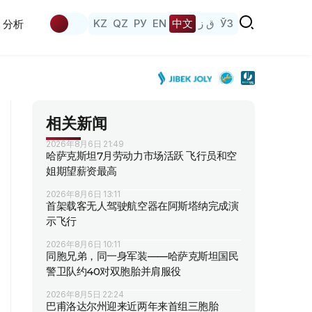
KZ
QZ
РУ
EN
中文
ق ز
ЎЗ
分析
相关新闻
2026年8月6日 21:49
哈萨克斯坦7月劳动力市场活跃 飞行员和空
姐期望薪资最高
2026年8月6日 13:11
首架载客无人驾驶航空器在阿斯塔纳完成演
示飞行
2026年8月6日 10:11
同胞兄弟，同一身军装——哈萨克斯坦国民
警卫队约40对双胞胎并肩服役
2026年8月5日 22:24
巴甫洛达尔州迎来近两年来首组三胞胎