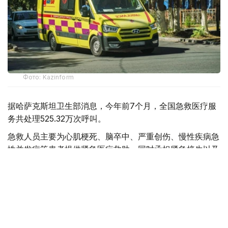
Фото: Kazinform
据哈萨克斯坦卫生部消息，今年前7个月，全国急救医疗服
务共处理525.32万次呼叫。
急救人员主要为心肌梗死、脑卒中、严重创伤、慢性疾病急
性并发症等患者提供紧急医疗救助，同时承担紧急接生以及
道路交通事故现场救援等任务。
目前，哈萨克斯坦全国共有20个独立急救站、92个城市急
救分站和189个区级急救部门，为城市和农村地区居民提供
紧急医疗服务。
全国每天共有1669支急救医疗队值班，并配备2728辆救护