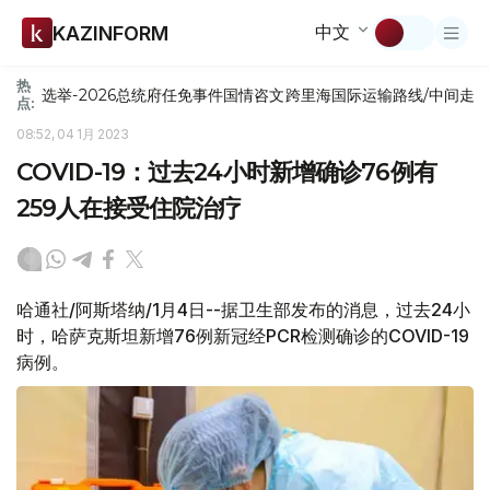
中文
KAZINFORM
热
选举-2026
总统府
任免
事件
国情咨文
跨里海国际运输路线/中间走
点:
08:52, 04 1月 2023
COVID-19：过去24小时新增确诊76例有
259人在接受住院治疗
哈通社/阿斯塔纳/1月4日--据卫生部发布的消息，过去24小
时，哈萨克斯坦新增76例新冠经PCR检测确诊的COVID-19
病例。