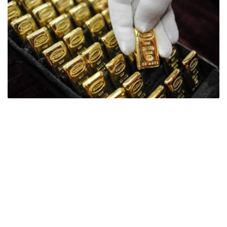
Фото: ӨзА
季度报告显示，哈萨克斯坦国家银行黄金储备增加了15吨。
波兰是2026年第二季度最大的黄金买家。该国在2026年第
二季度增加了51吨黄金储备。
中国购买了33吨黄金，乌兹别克斯坦购买了16吨，哈萨克
斯坦购买了15吨。约旦和捷克共和国的中央银行也分别增加
了6吨黄金储备。
全球各国央行在第二季度共购买了约289吨黄金，比2025年