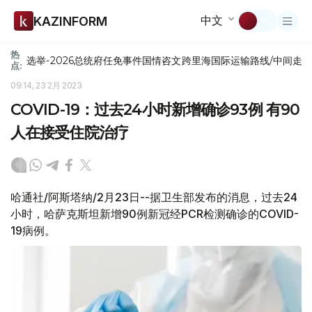
中文
KAZINFORM
热
选举-2026
总统府
任免
事件
国情咨文
跨里海国际运输路线/中间走
点:
09:14, 23 2月 2023
COVID-19：过去24小时新增确诊93例 有90
人在接受住院治疗
哈通社/阿斯塔纳/2月23日--据卫生部发布的消息，过去24
小时，哈萨克斯坦新增90例新冠经PCR检测确诊的COVID-
19病例。