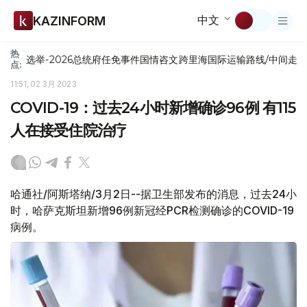
中文
KAZINFORM
热
选举-2026
总统府
任免
事件
国情咨文
跨里海国际运输路线/中间走
点:
11:51, 02 3月 2023
COVID-19：过去24小时新增确诊96例 有115
人在接受住院治疗
哈通社/阿斯塔纳/3月2日--据卫生部发布的消息，过去24小
时，哈萨克斯坦新增96例新冠经PCR检测确诊的COVID-19
病例。