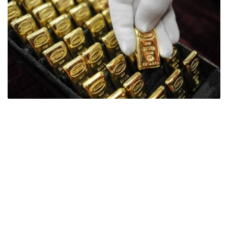
Фото: ӨзА
季度报告显示，哈萨克斯坦国家银行黄金储备增加了15吨。
波兰是2026年第二季度最大的黄金买家。该国在2026年第
二季度增加了51吨黄金储备。
中国购买了33吨黄金，乌兹别克斯坦购买了16吨，哈萨克
斯坦购买了15吨。约旦和捷克共和国的中央银行也分别增加
了6吨黄金储备。
全球各国央行在第二季度共购买了约289吨黄金，比2025年