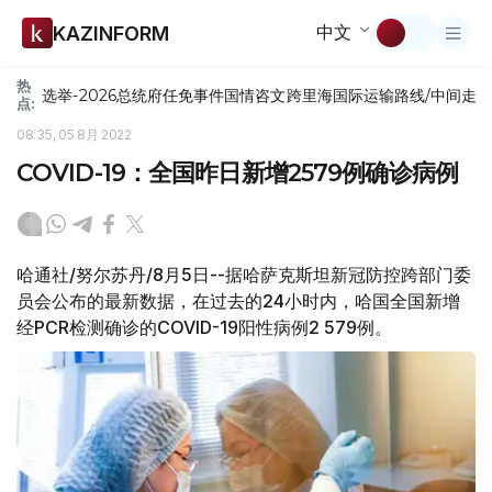
中文
KAZINFORM
热
选举-2026
总统府
任免
事件
国情咨文
跨里海国际运输路线/中间走
点:
08:35, 05 8月 2022
COVID-19：全国昨日新增2579例确诊病例
哈通社/努尔苏丹/8月5日--据哈萨克斯坦新冠防控跨部门委
员会公布的最新数据，在过去的24小时内，哈国全国新增
经PCR检测确诊的COVID-19阳性病例2 579例。