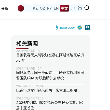
KZ
QZ
РУ
EN
中文
ق ز
ЎЗ
分析
相关新闻
2026年8月6日 13:11
首架载客无人驾驶航空器在阿斯塔纳完成演
示飞行
2026年8月6日 10:11
同胞兄弟，同一身军装——哈萨克斯坦国民
警卫队约40对双胞胎并肩服役
2026年8月5日 22:24
巴甫洛达尔州迎来近两年来首组三胞胎
2026年8月5日 18:51
2026年列格坦繁荣指数公布 哈萨克斯坦位
居中亚首位