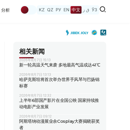
KZ
QZ
РУ
EN
中文
ق ز
ЎЗ
分析
相关新闻
2026年8月7日 15:13
新一轮高温天气来袭 多地最高气温或达41℃
2026年8月7日 13:13
哈萨克斯坦将首次举办世界手风琴与巴扬锦
标赛
2026年8月7日 12:32
上半年6部国产影片在全国公映 国家持续推
动电影产业发展
2026年8月7日 09:12
阿斯塔纳动漫展业余Cosplay大赛揭晓获奖
者