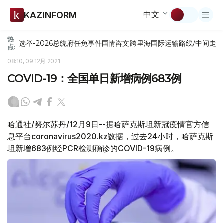
中文
KAZINFORM
热
选举-2026
总统府
任免
事件
国情咨文
跨里海国际运输路线/中间走
点:
08:10, 09 12月 2021
COVID-19：全国单日新增病例683例
哈通社/努尔苏丹/12月9日--据哈萨克斯坦新冠疫情官方信
息平台coronavirus2020.kz数据，过去24小时，哈萨克斯
坦新增683例经PCR检测确诊的COVID-19病例。