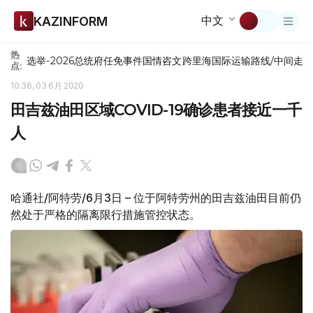
中文
KAZINFORM
热
选举-2026
总统府
任免
事件
国情咨文
跨里海国际运输路线/中间走
点:
10:36, 03 6月 2020
田吉兹油田区域COVID-19确诊患者接近一千
人
哈通社/阿特劳/6月3日 – 位于阿特劳州的田吉兹油田目前仍
然处于严格的隔离限行措施管控状态。