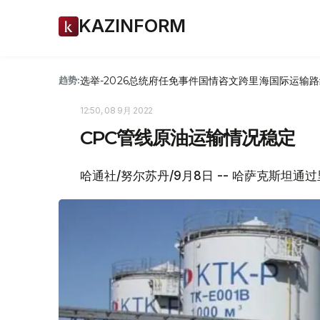
KAZINFORM
选举-2026
总统府
任免
事件
国情咨文
跨里海国际运输路
趋势:
12:50, 08 9月 2022
CPC管线原油运输情况稳定
哈通社/努尔苏丹/9月8日 -- 哈萨克斯