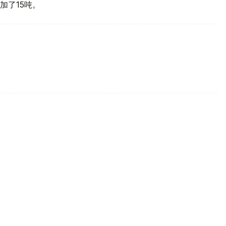
加了15吨。
买国之一
d Gold Council, WGC）最新报告，哈萨克斯