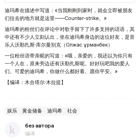
迪玛希在描述中写道：«当我刚刚到家时，就会立即被朋友
们拉去的地方就是这里——Counter-strike。»
迪玛希的粉丝们在评论中对歌手留下了许多支持的话语，其
中还有不少人立刻认出，坐在迪玛希身边的这位好友，是音
乐人沃勒扎斯·库尔曼别克（Олжас Құрманбек）
一位粉丝语带亲昵的写道：«哦，亲爱的，我还以为你只有
一个人在，原来旁边还有沃勒扎斯呢。好好玩吧我的爱人
们。可爱的迪玛希，你做什么都好看。愿你平安。»
【编译：木合塔尔·木拉提】
娱乐
黄金储备
迪玛希
社会
без автора
编译