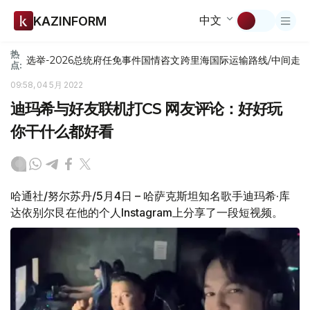
中文
KAZINFORM
热
选举-2026
总统府
任免
事件
国情咨文
跨里海国际运输路线/中间走
点:
09:58, 04 5月 2022
迪玛希与好友联机打CS 网友评论：好好玩
你干什么都好看
哈通社/努尔苏丹/5月4日 – 哈萨克斯坦知名歌手迪玛希·库
达依别尔艮在他的个人Instagram上分享了一段短视频。