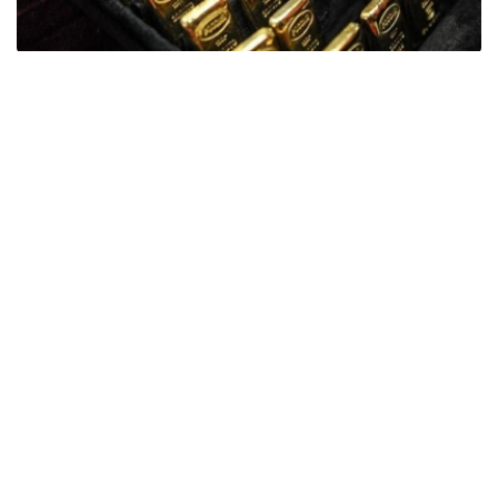
Фото: ӨзА
季度报告显示，哈萨克斯坦国家银行黄金储备增加了15吨。
波兰是2026年第二季度最大的黄金买家。该国在2026年第
二季度增加了51吨黄金储备。
中国购买了33吨黄金，乌兹别克斯坦购买了16吨，哈萨克
斯坦购买了15吨。约旦和捷克共和国的中央银行也分别增加
了6吨黄金储备。
全球各国央行在第二季度共购买了约289吨黄金，比2025年
同期增长了62%。去年同期，黄金购买量约为178吨。
世界黄金协会称，黄金需求的增长受到地缘政治不确定性、
本季度贵金属价格下跌，以及各国寻求国际储备多元化等因
素的影响。
根据该协会进行的一项调查，89%的央行行长预计未来一