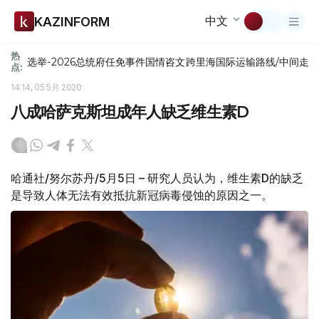
中文
KAZINFORM
热
选举-2026
总统府
任免
事件
国情咨文
跨里海国际运输路线/中间走
点:
14:14, 05 5月 2020
八成哈萨克斯坦成年人缺乏维生素D
哈通社/努尔苏丹/5月5日 – 研究人员认为，维生素D的缺乏
是导致人体无法有效抵抗新冠病毒侵蚀的原因之一。