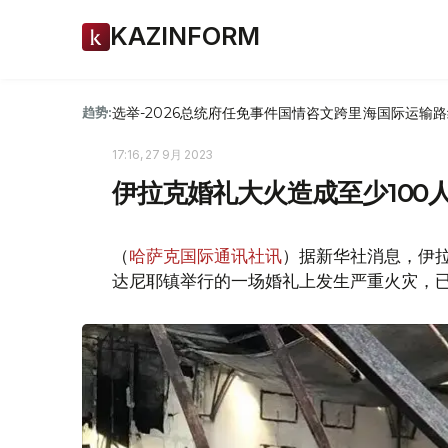
KAZINFORM
选举-2026
总统府
任免
事件
国情咨文
跨里海国际运输路
趋势:
17:16, 27 9月 2023
伊拉克婚礼大火造成至少100
（
哈萨克国际通讯社讯
）据新华社消息，伊拉
达尼耶镇举行的一场婚礼上发生严重火灾，已