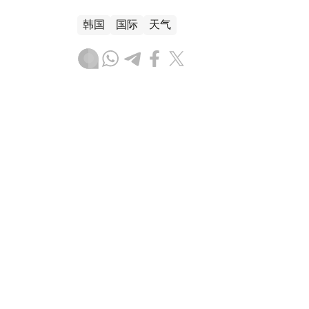
韩国
国际
天气
木合塔尔 哈力木拉
编译
08:58, 06 8月 2026
阿拉伯和伊斯兰国家谴责以色
（哈萨克国际通讯社讯） 阿拉伯和伊斯兰国
声明，同意加强国际合作，推动保护耶路撒
圣地及朝圣者的违法行为。