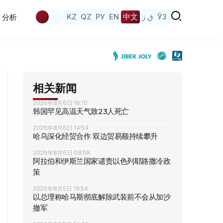
KZ
QZ
РУ
EN
中文
ق ز
ЎЗ
分析
相关新闻
2026年8月6日 16:10
韩国罕见高温天气致23人死亡
2026年8月6日 14:54
哈乌深化经贸合作 双边贸易额持续攀升
2026年8月6日 08:58
阿拉伯和伊斯兰国家谴责以色列耶路撒冷政
策
2026年8月5日 19:54
以总理称哈马斯彻底解除武装前不会从加沙
撤军