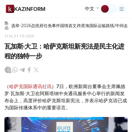
中文
KAZINFORM
热
选举-2026
总统府
任免
事件
国情咨文
跨里海国际运输路线/中间走
点:
21:14, 07 7月 2026
瓦加斯·大卫：哈萨克斯坦新宪法是民主化进
程的独特一步
（
哈萨克国际通讯社讯
）7日，欧洲新闻台董事会主席佩德
罗·瓦加斯·大卫在阿斯塔纳中央通讯服务中心举行的新闻发
布会上，高度评价哈萨克斯坦新宪法，并表示哈萨克语已成
为国际传播体系中的重要语言。