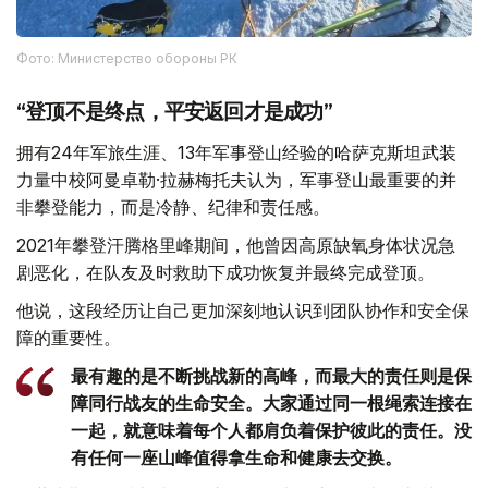
Фото: Министерство обороны РК
“登顶不是终点，平安返回才是成功”
拥有24年军旅生涯、13年军事登山经验的哈萨克斯坦武装
力量中校阿曼卓勒·拉赫梅托夫认为，军事登山最重要的并
非攀登能力，而是冷静、纪律和责任感。
2021年攀登汗腾格里峰期间，他曾因高原缺氧身体状况急
剧恶化，在队友及时救助下成功恢复并最终完成登顶。
他说，这段经历让自己更加深刻地认识到团队协作和安全保
障的重要性。
最有趣的是不断挑战新的高峰，而最大的责任则是保
障同行战友的生命安全。大家通过同一根绳索连接在
一起，就意味着每个人都肩负着保护彼此的责任。没
有任何一座山峰值得拿生命和健康去交换。