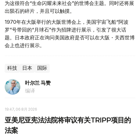
为这很符合“生命闪耀未来社会”的世博会主题。同时还将展
出陨石的碎片，并且可以触摸。
1970年在大阪举行的大阪世博会上，美国宇宙飞船“阿波
罗”号带回的“月球石”作为招牌进行展示，引发了很大话
题。日本政府正在询问美国政府是否可以在大阪・关西世博
会上也进行展示。
科技
日本
国际
叶尔兰 马赞
编译
19:47, 06 8月 2026
亚美尼亚宪法法院将审议有关TRIPP项目的
法案