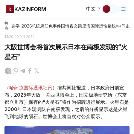
中文
KAZINFORM
热
选举-2026
总统府
任免
事件
国情咨文
跨里海国际运输路线/中间走
点:
14:20, 19 9月 2024
大阪世博会将首次展示日本在南极发现的“火
星石”
（
哈萨克国际通讯社讯
）据共同社报道，日本政府日前宣
布，2025年大阪・关西世博会上，国立极地研究所（东京
都立川市）保存的“火星石”将作为招牌进行展示。火星石是
2000年日本观测队在南极发现，之后的分析显示这是火星
飞到地球的陨石。世博会上将首次对公众展示。