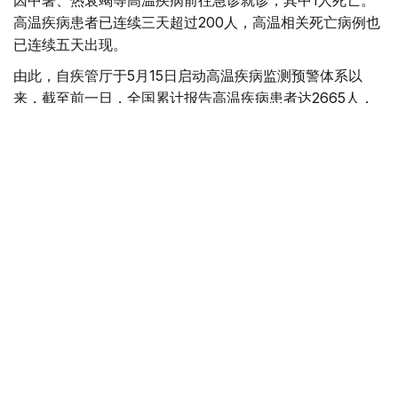
高温疾病患者已连续三天超过200人，高温相关死亡病例也
已连续五天出现。
由此，自疾管厅于5月15日启动高温疾病监测预警体系以
来，截至前一日，全国累计报告高温疾病患者达2665人，
死亡病例增至23例。
今年来报告的高温疾病患者总人数低于去年同期（3330
人）水平，但本月5日报告的单日高温疾病患者人数则为去
年同期（62人）的3.4倍，累计高温相关死亡病例已超过去
年（21例）水平。
韩国
国际
天气
木合塔尔 哈力木拉
编译