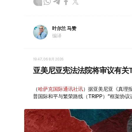
叶尔兰 马赞
编译
19:47, 06 8月 2026
亚美尼亚宪法法院将审议有关T
（
哈萨克国际通讯社讯
）据亚美尼亚《真理报
普国际和平与繁荣路线（TRIPP）”框架协