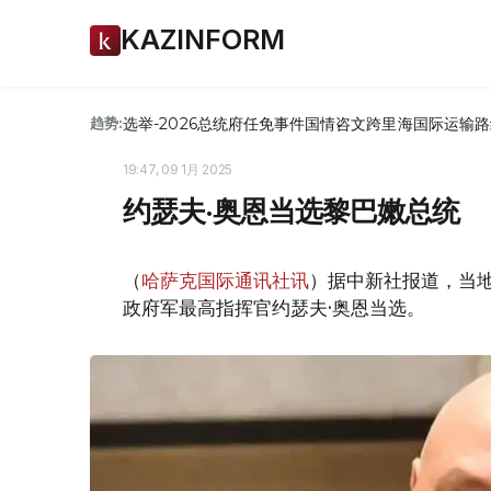
KAZINFORM
选举-2026
总统府
任免
事件
国情咨文
跨里海国际运输路
趋势:
19:47, 09 1月 2025
约瑟夫·奥恩当选黎巴嫩总统
（
哈萨克国际通讯社讯
）据中新社报道，当地
政府军最高指挥官约瑟夫·奥恩当选。