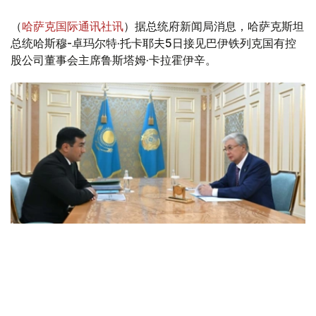
（
哈萨克国际通讯社讯
）据总统府新闻局消息，哈萨克斯坦
总统哈斯穆-卓玛尔特·托卡耶夫5日接见巴伊铁列克国有控
股公司董事会主席鲁斯塔姆·卡拉霍伊辛。
Фото: Ақорда
会谈中，总统听取了工作任务落实进展，以及集团发展规划
报告。