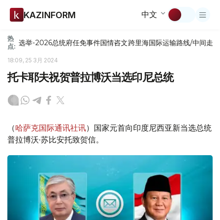
中文
KAZINFORM
热
选举-2026
总统府
任免
事件
国情咨文
跨里海国际运输路线/中间走
点:
18:09, 25 3月 2024
托卡耶夫祝贺普拉博沃当选印尼总统
（
哈萨克国际通讯社讯
）国家元首向印度尼西亚新当选总统
普拉博沃·苏比安托致贺信。