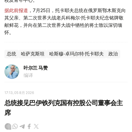
据此前报道
，7月25日，托卡耶夫总统在俄罗斯鄂木斯克向
其父亲、第二次世界大战老兵科梅尔·托卡耶夫纪念铭牌敬
献鲜花，并向在第二次世界大战中牺牲的将士致以深切缅
怀。
总统
哈萨克斯坦
哈斯穆-卓玛尔特·托卡耶夫
政治
叶尔兰 马赞
编译
17:13, 05 8月 2026
总统接见巴伊铁列克国有控股公司董事会主
席