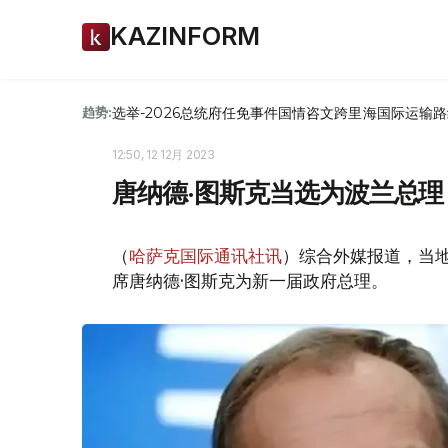
KAZINFORM
选举-2026
总统府
任免
事件
国情咨文
跨里海国际运输路
趋势:
12:50, 12 12月 2023
唐纳德·图斯克当选为波兰总理
（
哈萨克国际通讯社讯
）综合外媒报道，当地
席唐纳德·图斯克为新一届政府总理。