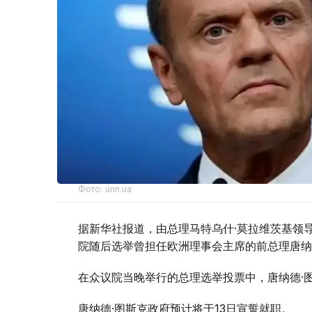
Фото: unn.ua
据新华社报道，由总理马特乌什·莫拉维茨基领
院随后选举曾担任欧洲理事会主席的前总理唐纳
在众议院当晚举行的总理选举投票中，唐纳德·图
唐纳德·图斯克政府预计将于13日宣誓就职。