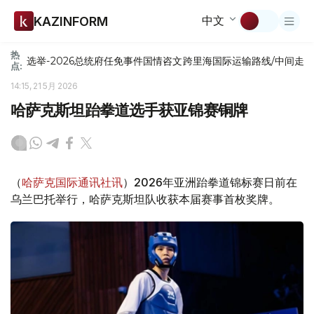
中文
KAZINFORM
热
选举-2026
总统府
任免
事件
国情咨文
跨里海国际运输路线/中间走
点:
14:15, 21 5月 2026
哈萨克斯坦跆拳道选手获亚锦赛铜牌
（
哈萨克国际通讯社讯
）2026年亚洲跆拳道锦标赛日前在
乌兰巴托举行，哈萨克斯坦队收获本届赛事首枚奖牌。