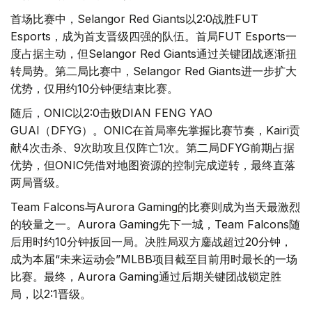
首场比赛中，Selangor Red Giants以2:0战胜FUT
Esports，成为首支晋级四强的队伍。首局FUT Esports一
度占据主动，但Selangor Red Giants通过关键团战逐渐扭
转局势。第二局比赛中，Selangor Red Giants进一步扩大
优势，仅用约10分钟便结束比赛。
随后，ONIC以2:0击败DIAN FENG YAO
GUAI（DFYG）。ONIC在首局率先掌握比赛节奏，Kairi贡
献4次击杀、9次助攻且仅阵亡1次。第二局DFYG前期占据
优势，但ONIC凭借对地图资源的控制完成逆转，最终直落
两局晋级。
Team Falcons与Aurora Gaming的比赛则成为当天最激烈
的较量之一。Aurora Gaming先下一城，Team Falcons随
后用时约10分钟扳回一局。决胜局双方鏖战超过20分钟，
成为本届“未来运动会”MLBB项目截至目前用时最长的一场
比赛。最终，Aurora Gaming通过后期关键团战锁定胜
局，以2:1晋级。