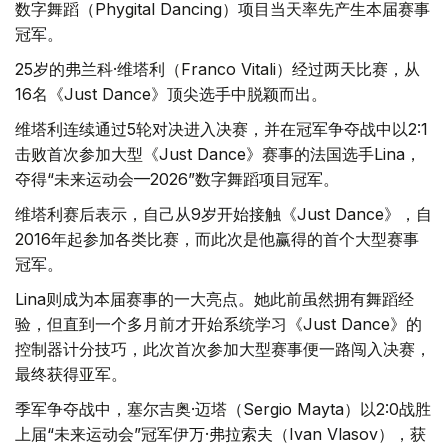
数字舞蹈（Phygital Dancing）项目当天率先产生本届赛事
冠军。
25岁的弗兰科·维塔利（Franco Vitali）经过两天比赛，从
16名《Just Dance》顶尖选手中脱颖而出。
维塔利连续通过5轮对决进入决赛，并在冠军争夺战中以2:1
击败首次参加大型《Just Dance》赛事的法国选手Lina，
夺得“未来运动会—2026”数字舞蹈项目冠军。
维塔利赛后表示，自己从9岁开始接触《Just Dance》，自
2016年起参加各类比赛，而此次是他赢得的首个大型赛事
冠军。
Lina则成为本届赛事的一大亮点。她此前虽然拥有舞蹈经
验，但直到一个多月前才开始系统学习《Just Dance》的
控制器计分技巧，此次首次参加大型赛事便一路闯入决赛，
最终获得亚军。
季军争夺战中，塞尔吉奥·迈塔（Sergio Mayta）以2:0战胜
上届“未来运动会”冠军伊万·弗拉索夫（Ivan Vlasov），获