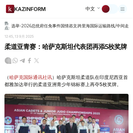
中文
KAZINFORM
热
选举-2026
总统府
任免
事件
国情咨文
跨里海国际运输路线/中间走
点:
12:45, 13 9月 2025
柔道亚青赛：哈萨克斯坦代表团再添5枚奖牌
（
哈萨克国际通讯社讯
）哈萨克斯坦柔道队在印度尼西亚首
都雅加达举行的柔道亚洲青少年锦标赛上再夺5枚奖牌。