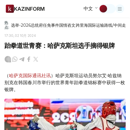
中文
KAZINFORM
热
选举-2026
总统府
任免
事件
国情咨文
跨里海国际运输路线/中间走
点:
17:30, 02 10月 2024
跆拳道世青赛：哈萨克斯坦选手摘得银牌
（
哈萨克国际通讯社讯
）哈萨克斯坦运动员努尔艾·哈兹纳
别克在韩国春川市举行的世界青年跆拳道锦标赛中获得一枚
银牌。