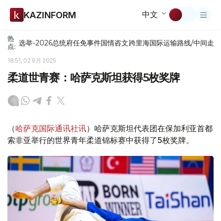
中文
KAZINFORM
热
选举-2026
总统府
任免
事件
国情咨文
跨里海国际运输路线/中间走
点:
18:51, 02 9月 2025
柔道世青赛：哈萨克斯坦获得5枚奖牌
（
哈萨克国际通讯社讯
）哈萨克斯坦代表团在保加利亚首都
索非亚举行的世界青年柔道锦标赛中获得了5枚奖牌。