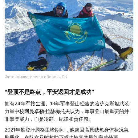
Фото: Министерство обороны РК
“登顶不是终点，平安返回才是成功”
拥有24年军旅生涯、13年军事登山经验的哈萨克斯坦武装
力量中校阿曼卓勒·拉赫梅托夫认为，军事登山最重要的并
非攀登能力，而是冷静、纪律和责任感。
2021年攀登汗腾格里峰期间，他曾因高原缺氧身体状况急
剧恶化，在队友及时救助下成功恢复并最终完成登顶。