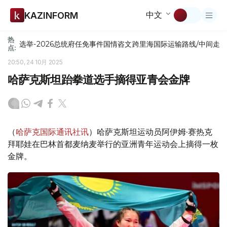
中文
KAZINFORM
热
选举-2026
总统府
任免
事件
国情咨文
跨里海国际运输路线/中间走
点:
20:50, 24 10月 2025
哈萨克斯坦跆拳道选手摘得亚青会金牌
（
哈萨克国际通讯社讯
）哈萨克斯坦运动员阿伊姆·赛热克
拜耶娃在巴林首都麦纳麦举行的亚洲青年运动会上摘得一枚
金牌。