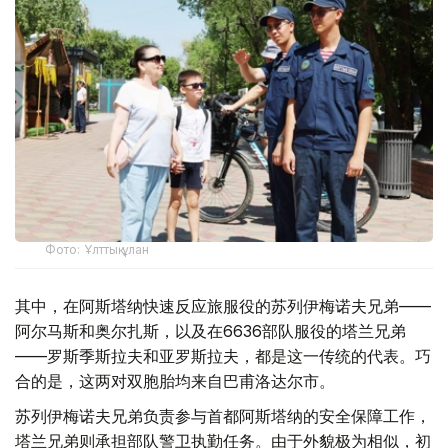
Фото: Ұлттық ұлан
其中，在阿斯塔纳快速反应旅服役的苏列伊梅诺夫兄弟——
阿尔马斯和奥尔扎斯，以及在6636部队服役的塔兰兄弟
——罗斯季斯拉夫和亚罗斯拉夫，都是这一传统的代表。巧
合的是，这两对双胞胎均来自巴甫洛达尔市。
苏列伊梅诺夫兄弟负责参与首都阿斯塔纳的安全保障工作，
塔兰兄弟则承担部队警卫执勤任务。由于外貌极为相似，初