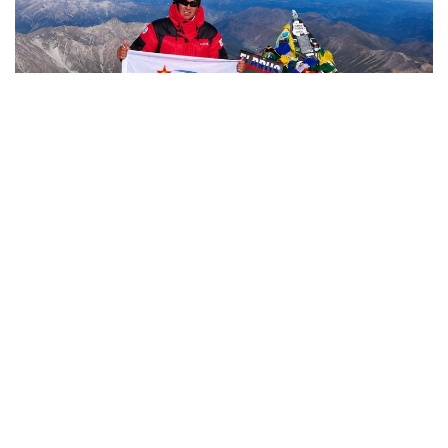
Фото: Министерство обороны РК
哈萨克斯坦
国防部
达娜 努尔巴克提
编译
12:35, 08 8月 2026