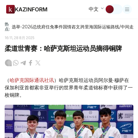
中文
KAZINFORM
热
选举-2026
总统府
任免
事件
国情咨文
跨里海国际运输路线/中间走
点:
16:11, 28 8月 2025
柔道世青赛：哈萨克斯坦运动员摘得铜牌
（
哈萨克国际通讯社讯
）哈萨克斯坦运动员阿尔曼·穆萨在
保加利亚首都索非亚举行的世界青年柔道锦标赛中获得了一
枚铜牌。