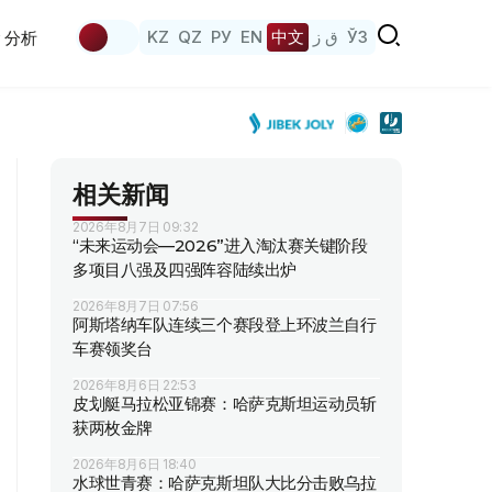
KZ
QZ
РУ
EN
中文
ق ز
ЎЗ
分析
相关新闻
2026年8月7日 09:32
“未来运动会—2026”进入淘汰赛关键阶段
多项目八强及四强阵容陆续出炉
2026年8月7日 07:56
阿斯塔纳车队连续三个赛段登上环波兰自行
车赛领奖台
2026年8月6日 22:53
皮划艇马拉松亚锦赛：哈萨克斯坦运动员斩
获两枚金牌
2026年8月6日 18:40
水球世青赛：哈萨克斯坦队大比分击败乌拉