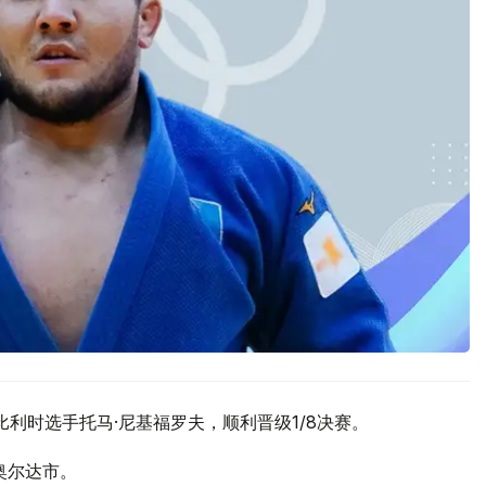
败比利时选手托马·尼基福罗夫，顺利晋级1/8决赛。
勒奥尔达市。