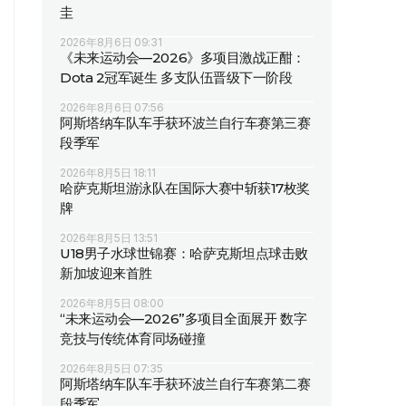
圭
2026年8月6日 09:31
《未来运动会—2026》多项目激战正酣：
Dota 2冠军诞生 多支队伍晋级下一阶段
2026年8月6日 07:56
阿斯塔纳车队车手获环波兰自行车赛第三赛
段季军
2026年8月5日 18:11
哈萨克斯坦游泳队在国际大赛中斩获17枚奖
牌
2026年8月5日 13:51
U18男子水球世锦赛：哈萨克斯坦点球击败
新加坡迎来首胜
2026年8月5日 08:00
“未来运动会—2026”多项目全面展开 数字
竞技与传统体育同场碰撞
2026年8月5日 07:35
阿斯塔纳车队车手获环波兰自行车赛第二赛
段季军