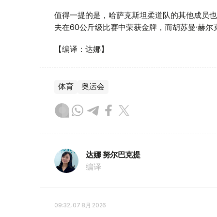
值得一提的是，哈萨克斯坦柔道队的其他成员也
夫在60公斤级比赛中荣获金牌，而胡苏曼·赫尔
【编译：达娜】
体育
奥运会
达娜 努尔巴克提
编译
09:32, 07 8月 2026