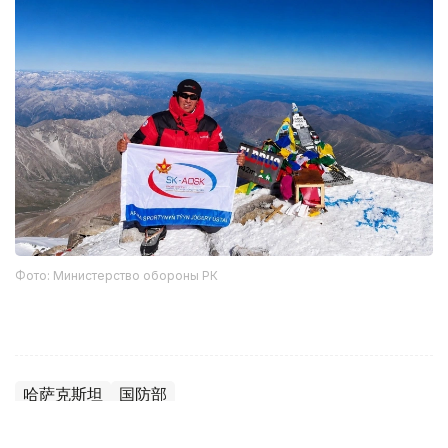
Фото: Министерство обороны РК
哈萨克斯坦
国防部
达娜 努尔巴克提