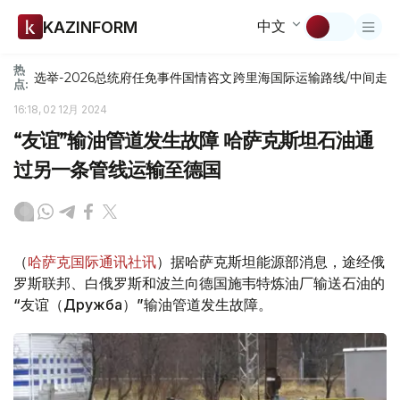
中文
KAZINFORM
热
选举-2026
总统府
任免
事件
国情咨文
跨里海国际运输路线/中间走
点:
16:18, 02 12月 2024
“友谊”输油管道发生故障 哈萨克斯坦石油通
过另一条管线运输至德国
（
哈萨克国际通讯社讯
）据哈萨克斯坦能源部消息，途经俄
罗斯联邦、白俄罗斯和波兰向德国施韦特炼油厂输送石油的
“友谊（Дружба）”输油管道发生故障。