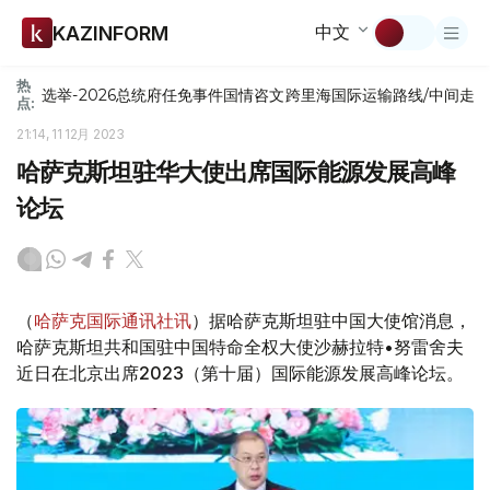
中文
KAZINFORM
热
选举-2026
总统府
任免
事件
国情咨文
跨里海国际运输路线/中间走
点:
21:14, 11 12月 2023
哈萨克斯坦驻华大使出席国际能源发展高峰
论坛
（
哈萨克国际通讯社讯
）据哈萨克斯坦驻中国大使馆消息，
哈萨克斯坦共和国驻中国特命全权大使沙赫拉特•努雷舍夫
近日在北京出席2023（第十届）国际能源发展高峰论坛。