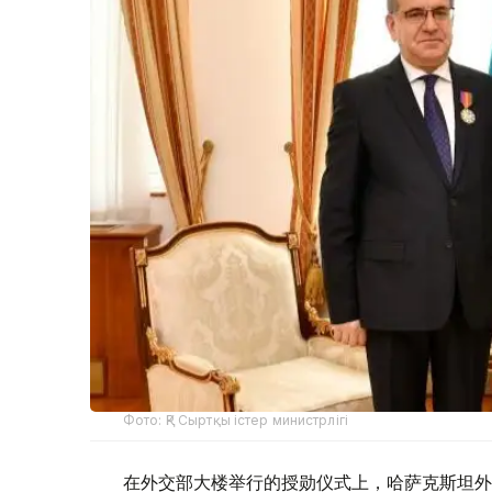
Фото: ҚР Сыртқы істер министрлігі
在外交部大楼举行的授勋仪式上，哈萨克斯坦外