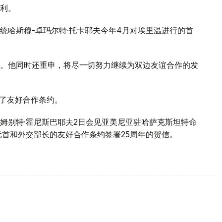
利。
统哈斯穆-卓玛尔特·托卡耶夫今年4月对埃里温进行的首
。他同时还重申，将尽一切努力继续为双边友谊合作的发
署了友好合作条约。
姆别特·霍尼斯巴耶夫2日会见亚美尼亚驻哈萨克斯坦特命
元首和外交部长的友好合作条约签署25周年的贺信。