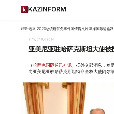
KAZINFORM
选举-2026
总统府
任免
事件
国情咨文
跨里海国际运输路
趋势:
21:15, 04 9月 2024
亚美尼亚驻哈萨克斯坦大使被授
（
哈萨克国际通讯社讯
）据外交部消息，哈萨
向亚美尼亚驻哈萨克斯坦特命全权大使阿尔缅