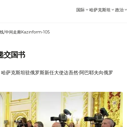
国际
哈萨克斯坦
政治
线/中间走廊
Kazinform-105
递交国书
，哈萨克斯坦驻俄罗斯新任大使达吾然·阿巴耶夫向俄罗