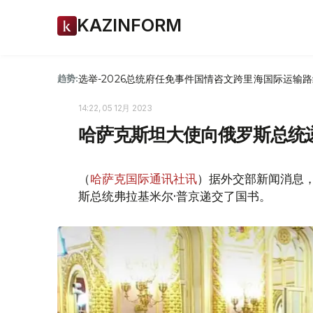
KAZINFORM
选举-2026
总统府
任免
事件
国情咨文
跨里海国际运输路
趋势:
14:22, 05 12月 2023
哈萨克斯坦大使向俄罗斯总统
（
哈萨克国际通讯社讯
）据外交部新闻消息
斯总统弗拉基米尔·普京递交了国书。