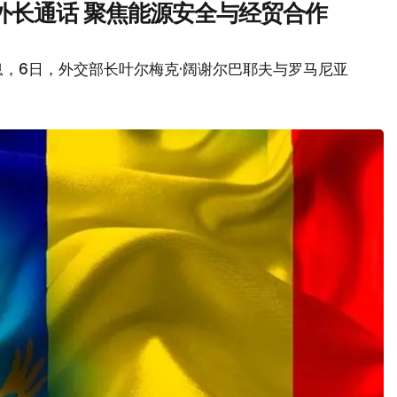
外长通话 聚焦能源安全与经贸合作
，6日，外交部长叶尔梅克·阔谢尔巴耶夫与罗马尼亚