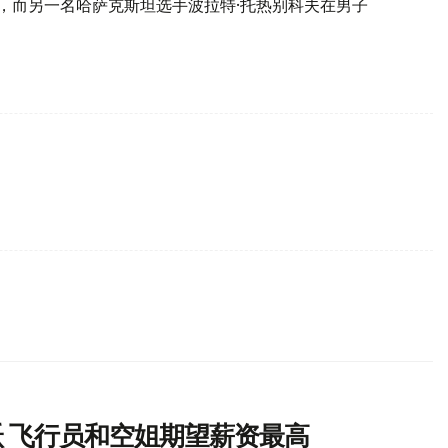
冠，而另一名哈萨克斯坦选手波拉特·托热别科夫在男子
 飞行员和空姐期望薪资最高