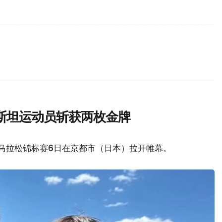
斯坦运动员斩获两枚金牌
艇马拉松锦标赛6日在京都市（日本）拉开帷幕。