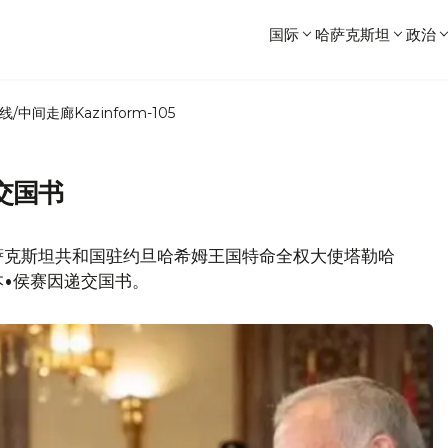
国际
哈萨克斯坦
政治
线/中间走廊
Kazinform-105
交国书
萨克斯坦共和国驻约旦哈希姆王国特命全权大使塔勒哈
本•侯赛因递交国书。