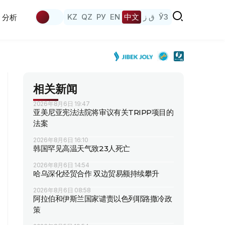
KZ
QZ
РУ
EN
中文
ق ز
ЎЗ
分析
相关新闻
2026年8月6日 19:47
亚美尼亚宪法法院将审议有关TRIPP项目的
法案
2026年8月6日 16:10
韩国罕见高温天气致23人死亡
2026年8月6日 14:54
哈乌深化经贸合作 双边贸易额持续攀升
2026年8月6日 08:58
阿拉伯和伊斯兰国家谴责以色列耶路撒冷政
策