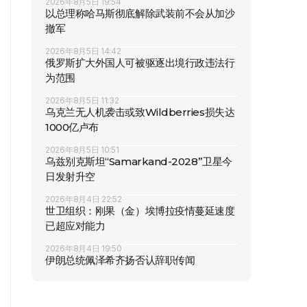
2026年8月5日 19:54
以总理称哈马斯彻底解除武装前不会从加沙
撤军
2026年8月5日 14:42
俄罗斯扩大外国人可被驱逐出境行政违法行
为范围
2026年8月5日 11:32
乌克兰无人机袭击或致Wildberries损失达
1000亿卢布
2026年8月5日 10:51
乌兹别克斯坦“Samarkand-2028”卫星今
日发射升空
2026年8月4日 22:52
世卫组织：刚果（金）埃博拉疫情蔓延速度
已超应对能力
2026年8月4日 19:50
伊朗总统佩泽希齐扬否认辞职传闻