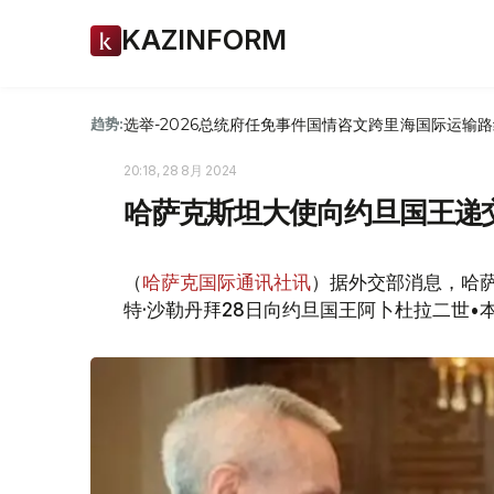
KAZINFORM
选举-2026
总统府
任免
事件
国情咨文
跨里海国际运输路
趋势:
20:18, 28 8月 2024
哈萨克斯坦大使向约旦国王递
（
哈萨克国际通讯社讯
）据外交部消息，哈
特·沙勒丹拜28日向约旦国王阿卜杜拉二世•