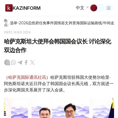
中文
KAZINFORM
热
选举-2026
总统府
任免
事件
国情咨文
跨里海国际运输路线/中间走
点:
09:51, 14 8月 2024
哈萨克斯坦大使拜会韩国国会议长 讨论深化
双边合作
（
哈萨克国际通讯社讯
）哈萨克斯坦驻韩国大使努尔哈里·
阿热斯坦诺夫近日拜会了韩国国会议长禹元植，双方就进一
步深化两国关系展开了深入会谈。