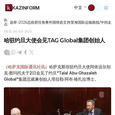
中文
KAZINFORM
热
选举-2026
总统府
任免
事件
国情咨文
跨里海国际运输路线/中间走
点:
09:15, 04 10月 2023
哈驻约旦大使会见TAG Global集团创始人
（
哈萨克国际通讯社讯
）哈萨克斯坦驻约旦大使阿依达尔别
克·图玛托夫于2日会见了约旦"Talal Abu-Ghazaleh
Global"集团总裁兼创始人塔拉勒·阿布·格扎拉博士。