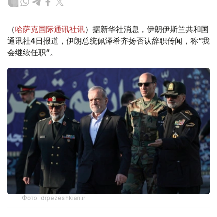
（
哈萨克国际通讯社讯
）据新华社消息，伊朗伊斯兰共和国
通讯社4日报道，伊朗总统佩泽希齐扬否认辞职传闻，称“我
会继续任职”。
Фото: drpezeshkian.ir