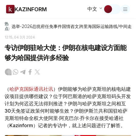
中文
KAZINFORM
热
选举-2026
总统府
任免
事件
国情咨文
跨里海国际运输路线/中间走
点:
12:15, 04 3月 2024
专访伊朗驻哈大使：伊朗在核电建设方面能
够为哈国提供许多经验
（
哈萨克国际通讯社讯
）伊朗能够为哈萨克斯坦的核电站建
设项目提供哪些建议？位于阿巴斯港的哈萨克斯坦码头开发
计划为何迟迟无法得到推进？伊朗与哈萨克斯坦之间相互
30天免签证政策何时能够生效？伊朗伊斯兰共和国驻哈萨
克斯坦特命全权大使阿里·阿克巴尔·乔卡尔在接受哈通社
（Kazinform）记者的专访中，就上述问题进行了解答。