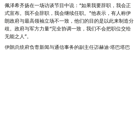
佩泽希齐扬在一场访谈节目中说：“如果我要辞职，我会正
式宣布。我不会辞职，我会继续任职。”他表示，有人称伊
朗政府与最高领袖立场不一致，他们的目的是以此来制造分
歧。政府与军方力量“完全协调一致，我们不会把职位交给
无能之人”。
伊朗总统府负责新闻与通信事务的副主任迈赫迪·塔巴塔巴
伊4日在社交媒体上也驳斥了有关佩泽希齐扬辞职的报道，
称这些说法“完全是谎言”，并指责散布谣言者企图破坏国家
和民族团结。
塔巴塔巴伊说，散布谣言者“已经沦为伊朗敌人的傀儡，令
人不齿”。
此前一段时间，有传闻称佩泽希齐扬与伊朗伊斯兰革命卫队
存在分歧，称佩泽希齐扬可能辞职。伊朗总统办公室已多次
辟谣。
国际
伊朗