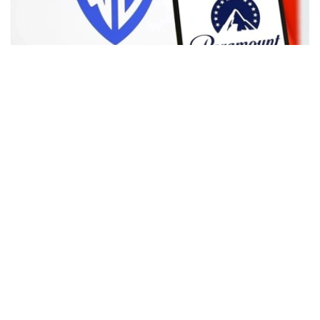
Фото: Аnadolu
根据路透社报道，英国政府表示，在派拉蒙强化了对节目编
排和新闻供给的保证后，政府将不对该交易进行干预。
此前，尽管该交易已获美国和中国等多地监管机构的批准，
但英国政府曾在6月份表示，倾向于对该交易进行干预，并
可能对其发起公共利益调查。
政府指出，派拉蒙天舞首席执行官埃里森（David Ellison）
所提供的保证，已解决英国文化、媒体和体育大臣南迪
（Lisa Nandy）的担忧，这些保证将转化为具有法律约束
力的承诺。
政府指出，派拉蒙已同意，合并后集团在英国的有线电视和