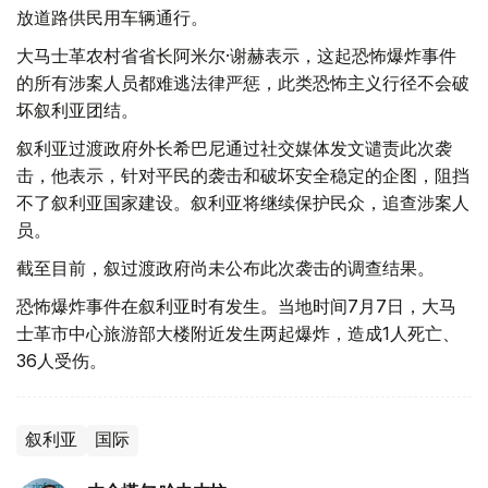
放道路供民用车辆通行。
大马士革农村省省长阿米尔·谢赫表示，这起恐怖爆炸事件
的所有涉案人员都难逃法律严惩，此类恐怖主义行径不会破
坏叙利亚团结。
叙利亚过渡政府外长希巴尼通过社交媒体发文谴责此次袭
击，他表示，针对平民的袭击和破坏安全稳定的企图，阻挡
不了叙利亚国家建设。叙利亚将继续保护民众，追查涉案人
员。
截至目前，叙过渡政府尚未公布此次袭击的调查结果。
恐怖爆炸事件在叙利亚时有发生。当地时间7月7日，大马
士革市中心旅游部大楼附近发生两起爆炸，造成1人死亡、
36人受伤。
叙利亚
国际