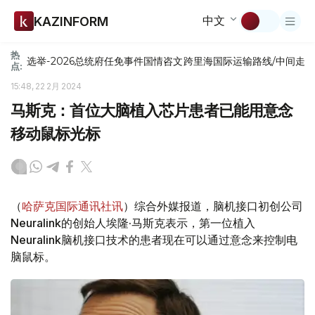
中文
KAZINFORM
热
选举-2026
总统府
任免
事件
国情咨文
跨里海国际运输路线/中间走
点:
15:48, 22 2月 2024
马斯克：首位大脑植入芯片患者已能用意念
移动鼠标光标
（
哈萨克国际通讯社讯
）综合外媒报道，脑机接口初创公司
Neuralink的创始人埃隆·马斯克表示，第一位植入
Neuralink脑机接口技术的患者现在可以通过意念来控制电
脑鼠标。