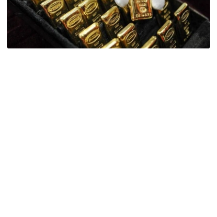
Фото: ӨзА
季度报告显示，哈萨克斯坦国家银行黄金储备增加了15吨。
波兰是2026年第二季度最大的黄金买家。该国在2026年第
二季度增加了51吨黄金储备。
中国购买了33吨黄金，乌兹别克斯坦购买了16吨，哈萨克
斯坦购买了15吨。约旦和捷克共和国的中央银行也分别增加
了6吨黄金储备。
全球各国央行在第二季度共购买了约289吨黄金，比2025年
同期增长了62%。去年同期，黄金购买量约为178吨。
世界黄金协会称，黄金需求的增长受到地缘政治不确定性、
本季度贵金属价格下跌，以及各国寻求国际储备多元化等因