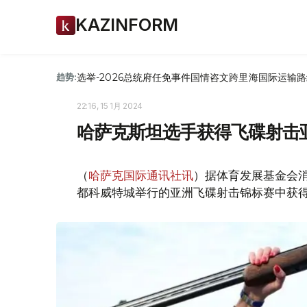
KAZINFORM
选举-2026
总统府
任免
事件
国情咨文
跨里海国际运输路
趋势:
22:16, 15 1月 2024
哈萨克斯坦选手获得飞碟射击
（
哈萨克国际通讯社讯
）据体育发展基金会
都科威特城举行的亚洲飞碟射击锦标赛中获