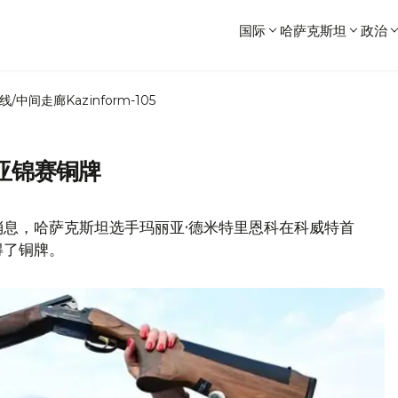
国际
哈萨克斯坦
政治
线/中间走廊
Kazinform-105
亚锦赛铜牌
消息，哈萨克斯坦选手玛丽亚·德米特里恩科在科威特首
得了铜牌。