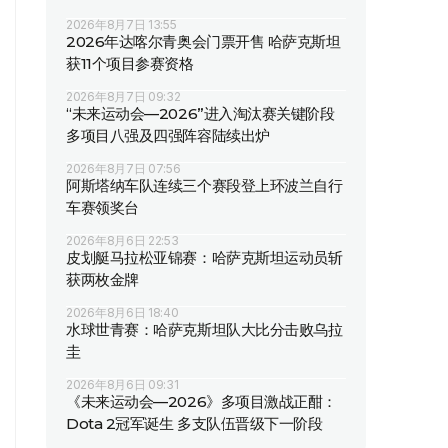
2026年8月7日 13:55
2026年达喀尔青奥会门票开售 哈萨克斯坦
获11个项目参赛资格
2026年8月7日 09:32
“未来运动会—2026”进入淘汰赛关键阶段
多项目八强及四强阵容陆续出炉
2026年8月7日 07:56
阿斯塔纳车队连续三个赛段登上环波兰自行
车赛领奖台
2026年8月6日 22:53
皮划艇马拉松亚锦赛：哈萨克斯坦运动员斩
获两枚金牌
2026年8月6日 18:40
水球世青赛：哈萨克斯坦队大比分击败乌拉
圭
2026年8月6日 09:31
《未来运动会—2026》多项目激战正酣：
Dota 2冠军诞生 多支队伍晋级下一阶段