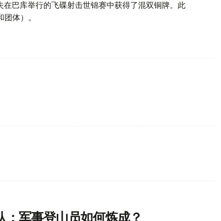
洛夫在巴库举行的飞碟射击世锦赛中获得了混双铜牌。此
和团体）。
队：军事登山员如何炼成？