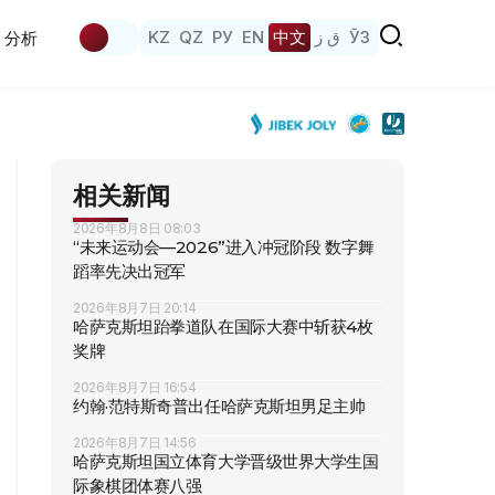
KZ
QZ
РУ
EN
中文
ق ز
ЎЗ
分析
相关新闻
2026年8月8日 08:03
“未来运动会—2026”进入冲冠阶段 数字舞
蹈率先决出冠军
2026年8月7日 20:14
哈萨克斯坦跆拳道队在国际大赛中斩获4枚
奖牌
2026年8月7日 16:54
约翰·范特斯奇普出任哈萨克斯坦男足主帅
2026年8月7日 14:56
哈萨克斯坦国立体育大学晋级世界大学生国
际象棋团体赛八强