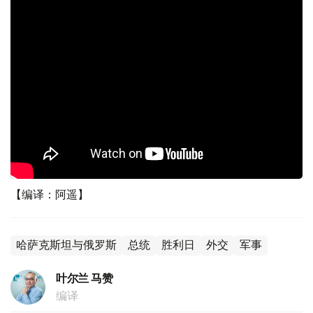
【编译：阿遥】
哈萨克斯坦与俄罗斯
总统
胜利日
外交
军事
叶尔兰 马赞
编译