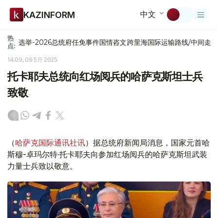
中文
KAZINFORM
热
选举-2026
总统府
任免
事件
国情咨文
跨里海国际运输路线/中间走
点:
14:09, 09 5月 2025
托卡耶夫总统向红场阅兵的哈萨克斯坦士兵
致敬
（
哈萨克国际通讯社讯
）据总统府新闻局消息，国家元首哈
斯穆-卓玛尔特·托卡耶夫向参加红场阅兵的哈萨克斯坦武装
力量士兵致以敬意。