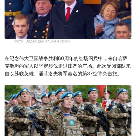
Фото: Видеодан алынған скрин
在纪念伟大卫国战争胜利80周年的红场阅兵中，来自哈萨
克斯坦的军人以坚定步伐走过庄严的广场。此次受阅部队来
自以苏联英雄、潘菲洛夫将军命名的第37空降突击旅。