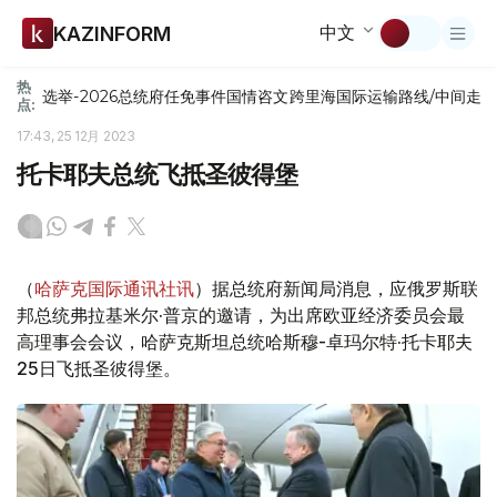
中文
KAZINFORM
热
选举-2026
总统府
任免
事件
国情咨文
跨里海国际运输路线/中间走
点:
17:43, 25 12月 2023
托卡耶夫总统飞抵圣彼得堡
（
哈萨克国际通讯社讯
）据总统府新闻局消息，应俄罗斯联
邦总统弗拉基米尔·普京的邀请，为出席欧亚经济委员会最
高理事会会议，哈萨克斯坦总统哈斯穆-卓玛尔特·托卡耶夫
25日飞抵圣彼得堡。